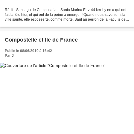
Récit - Santiago de Compostela – Santa Marina Env. 44 km Il y en a qui ont
fait la fête hier, et qui ont de la peine à émerger ! Quand nous traversons la
ville sainte, elle est déserte, comme morte. Sauf au perron de la Faculté de
Géographie et d'Histoire...
Compostelle et Ile de France
Publié le 08/06/2010 à 16:42
Par
J