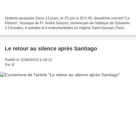
Oratorio jacquaire Dans 13 jours, le 25 juin à 20 h 45, deuxième concert "Le
Pèlerin", musique de Fr. André Gouzes, dominicain de l'abbaye de Sylvanès
3 Chorales, 4 solistes et 4 instrumentistes en l'église Saint Gervais, Paris
4ème M° Hôtel de Ville...
Le retour au silence après Santiago
Publié le 11/06/2010 à 10:11
Par
J