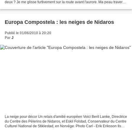
deux ? Je me glisse furtivement sur la route avant l'aurore. Ma peau traverse
des vagues...
Europa Compostela : les neiges de Nidaros
Publié le 01/06/2010 à 20:20
Par
J
La neige pour décor Un relais d'amitié européen Voici Berit Lanke, Directrice
du Centre des Pèlerins de Nidaros, et Eskil Folstad, Conservateur du Centre
Culturel National de Stiklestad, en Norvège. Photo Carl - Erik Eriksson Ils
présentent un bourdon...