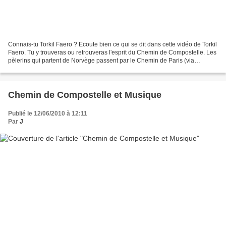
Connais-tu Torkil Faero ? Ecoute bien ce qui se dit dans cette vidéo de Torkil
Faero. Tu y trouveras ou retrouveras l'esprit du Chemin de Compostelle. Les
pèlerins qui partent de Norvège passent par le Chemin de Paris (via
turonensis), que ce soit à pied...
Chemin de Compostelle et Musique
Publié le 12/06/2010 à 12:11
Par
J