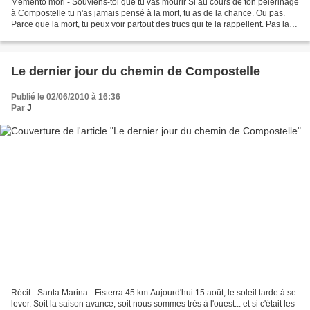
Memento mori - Souviens-toi que tu vas mourir Si au cours de ton pèlerinage
à Compostelle tu n'as jamais pensé à la mort, tu as de la chance. Ou pas.
Parce que la mort, tu peux voir partout des trucs qui te la rappellent. Pas la
peine de "crâner" : le...
Le dernier jour du chemin de Compostelle
Publié le 02/06/2010 à 16:36
Par
J
Récit - Santa Marina - Fisterra 45 km Aujourd'hui 15 août, le soleil tarde à se
lever. Soit la saison avance, soit nous sommes très à l'ouest... et si c'était les