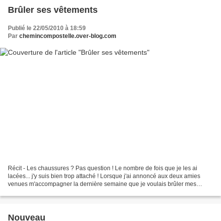
Brûler ses vêtements
Publié le 22/05/2010 à 18:59
Par
chemincompostelle.over-blog.com
Récit - Les chaussures ? Pas question ! Le nombre de fois que je les ai
lacées... j'y suis bien trop attaché ! Lorsque j'ai annoncé aux deux amies
venues m'accompagner la dernière semaine que je voulais brûler mes
vêtements à Fisterra, elles marquèrent...
Nouveau