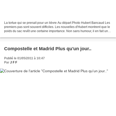
La tortue qui se prenait pour un lièvre Au départ Photo Hubert Bancaud Les
premiers pas sont souvent difficiles. Les nouvelles d'Hubert montrent que le
poids du sac revêt une certaine importance. Non sans humour, il en fait un
conte à 10 nombres qui se...
Compostelle et Madrid Plus qu'un jour..
Publié le 01/05/2011 à 10:47
Par
J F F