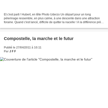
Et c'est parti ! Hubert, en tête Photo Uderzo Un départ pour un long
pèlerinage ressemble, en plus calme, à une descente dans une attraction
foraine. Quand c'est lancé, difficile de quitter la nacelle ! A la différence près
que tu es tout seul sur le...
Compostelle, la marche et le futur
Publié le 27/04/2011 à 10:11
Par
J F F