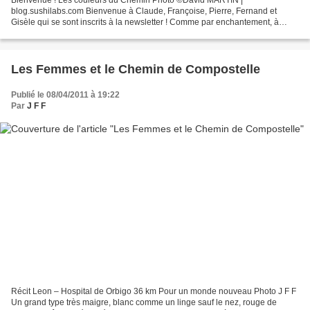
Bienvenue ! Les couleurs du Chemin Photo ©David MARTIN |
blog.sushilabs.com Bienvenue à Claude, Françoise, Pierre, Fernand et
Gisèle qui se sont inscrits à la newsletter ! Comme par enchantement, à
supposer qu'ils en soient satisfaits, ils ont bénéficié...
Les Femmes et le Chemin de Compostelle
Publié le 08/04/2011 à 19:22
Par
J F F
Récit Leon – Hospital de Orbigo 36 km Pour un monde nouveau Photo J F F
Un grand type très maigre, blanc comme un linge sauf le nez, rouge de