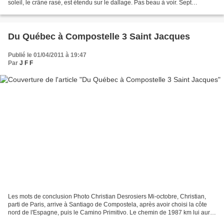
soleil, le crâne rasé, est étendu sur le dallage. Pas beau à voir. Sept
personnes l'entourent. L'une d'entre...
Du Québec à Compostelle 3 Saint Jacques
Publié le 01/04/2011 à 19:47
Par
J F F
Les mots de conclusion Photo Christian Desrosiers Mi-octobre, Christian,
parti de Paris, arrive à Santiago de Compostela, après avoir choisi la côte
nord de l'Espagne, puis le Camino Primitivo. Le chemin de 1987 km lui aura
permis de faire de nombreuses...